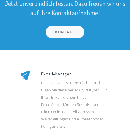
Jetzt unverbindlich testen. Dazu freuen wir uns
auf Ihre Kontaktaufnahme!
KONTAKT
E-Mail-Manager
Erstellen Sie E-Mail-Postfächer und
fügen Sie diese per IMAP, POP, SMTP in
Ihren E-Mail-Klienten hinzu. In
DirectAdmin können Sie außerdem
Filterregeln, Catch-All-Adressen,
Weiterleitungen und Autoresponder
konfigurieren.