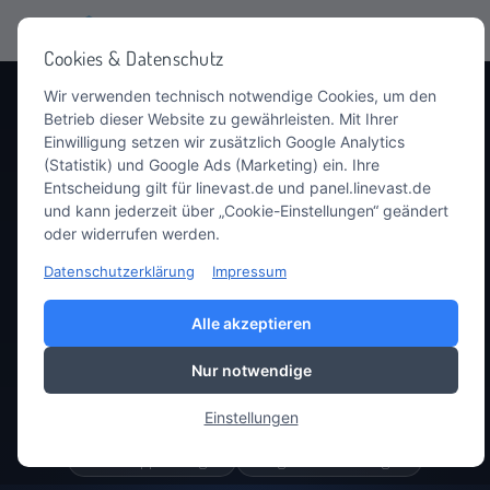
☰
Cookies & Datenschutz
Wir verwenden technisch notwendige Cookies, um den
Betrieb dieser Website zu gewährleisten. Mit Ihrer
Einwilligung setzen wir zusätzlich Google Analytics
(Statistik) und Google Ads (Marketing) ein. Ihre
DirectAdmin Hosting
Entscheidung gilt für linevast.de und panel.linevast.de
und kann jederzeit über „Cookie-Einstellungen“ geändert
oder widerrufen werden.
Wir setzen bei unseren Web-Hosting Paketen auf
Datenschutzerklärung
Impressum
DirectAdmin - unserem fortschrittlichen Hosting-Control
Alle akzeptieren
Panel.
Nur notwendige
100 GB NVMe
10 Datenbanken
2 GB RAM
Einstellungen
Unbegrenzter Traffic
Kostenlose Domain
Web-App Manager
Tägliche Sicherungen